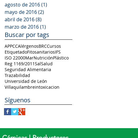
agosto de 2016
(1)
1 entrada
mayo de 2016
(2)
2 entradas
abril de 2016
(8)
8 entradas
marzo de 2016
(1)
1 entrada
Buscar por tags
APPCC
Alérgenos
BRC
Cursos
Etiquetado
Fitosanitarios
IFS
ISO 22000
Mar
Nutrición
Plástico
Reg 1169/2011
Sal
Salud
Seguridad Alimentaria
Trazabilidad
Universidad de León
Villaquilambre
intoxicacion
Síguenos
| Cárnicas | Productores