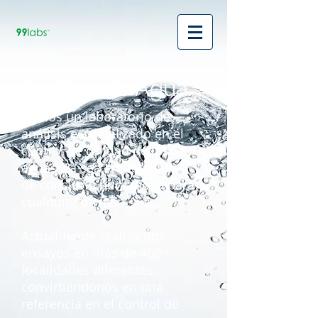
Análisis de Agua.
Somos un laboratorio de
análisis especializado en el
control de calidad de las
aguas, ya sea embotelladas,
de consumo humano, o para
cualquier otro fin.
Actualmente realizamos
ensayos en más de 400
localidades diferentes,
convirtiéndonos en una
referencia en el control de