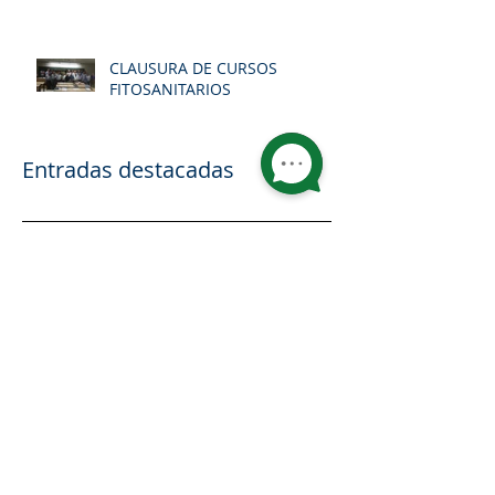
CLAUSURA DE CURSOS
FITOSANITARIOS
Entradas destacadas
EL SÍNDROME DEL ARROZ
EL PLÁSTICO 
FRITO
UNIÓN EUROP