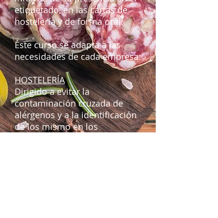
etiquetado, en las cartas de
hostelería y de forma oral.
Éste curso se adapta a las
necesidades de cada empresa:
HOSTELERÍA
Dirigido a evitar la
contaminación cruzada de
alérgenos y a la identificación
de los mismo en los
productos comprados y en los
platos elaborados. Además se
enseña a adaptar las cartas a
la nueva legislación, entre
otros.
INDUSTRIAS ALIMENTARIAS