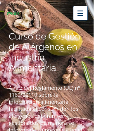
Curso de Gestión
de Alérgenos en
Industria
Alimentaria.
A raíz del Reglamento (UE) nº
1169/20119 sobre la
información alimentaria
facilitada al consumidor, los
alérgenos deberán ser
gestionados de manera se
informe de su presencia en el